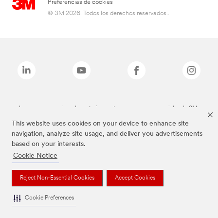
Preferencias de cookies
© 3M 2026. Todos los derechos reservados..
Las marcas mencionadas anteriormente son marcas comerciales de 3M.
This website uses cookies on your device to enhance site
navigation, analyze site usage, and deliver you advertisements
based on your interests.
Cookie Notice
Reject Non-Essential Cookies
Accept Cookies
Cookie Preferences