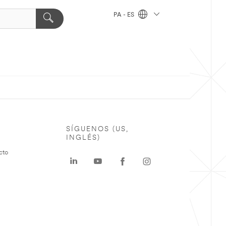
PA - ES
SÍGUENOS (US,
INGLÉS)
cto