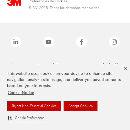
Preferencias de cookies
© 3M 2026. Todos los derechos reservados..
Las marcas mencionadas anteriormente son marcas comerciales de 3M.
This website uses cookies on your device to enhance site
navigation, analyze site usage, and deliver you advertisements
based on your interests.
Cookie Notice
Reject Non-Essential Cookies
Accept Cookies
Cookie Preferences