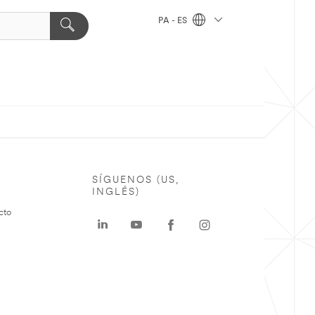
PA - ES
SÍGUENOS (US,
INGLÉS)
cto