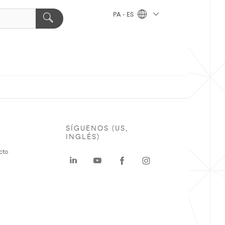
PA - ES
SÍGUENOS (US,
INGLÉS)
cto