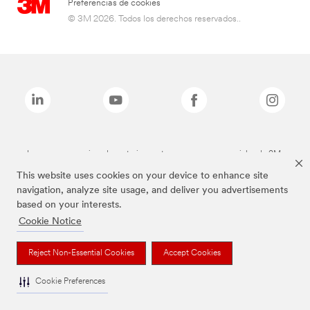
Preferencias de cookies
© 3M 2026. Todos los derechos reservados..
Las marcas mencionadas anteriormente son marcas comerciales de 3M.
This website uses cookies on your device to enhance site
navigation, analyze site usage, and deliver you advertisements
based on your interests.
Cookie Notice
Reject Non-Essential Cookies
Accept Cookies
Cookie Preferences