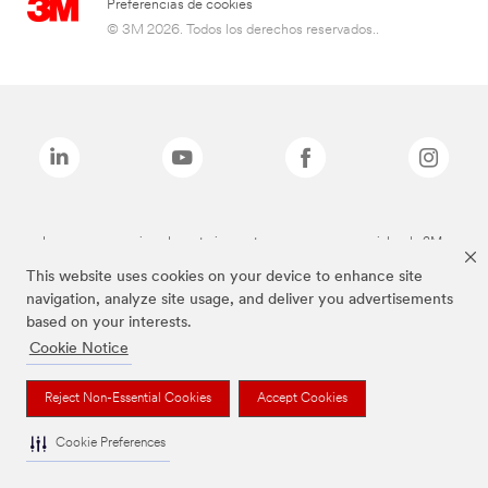
Preferencias de cookies
© 3M 2026. Todos los derechos reservados..
Las marcas mencionadas anteriormente son marcas comerciales de 3M.
This website uses cookies on your device to enhance site
navigation, analyze site usage, and deliver you advertisements
based on your interests.
Cookie Notice
Reject Non-Essential Cookies
Accept Cookies
Cookie Preferences