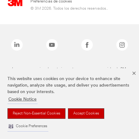
Preferencias de cookies
© 3M 2026. Todos los derechos reservados..
Las marcas mencionadas anteriormente son marcas comerciales de 3M.
This website uses cookies on your device to enhance site
navigation, analyze site usage, and deliver you advertisements
based on your interests.
Cookie Notice
Reject Non-Essential Cookies
Accept Cookies
Cookie Preferences