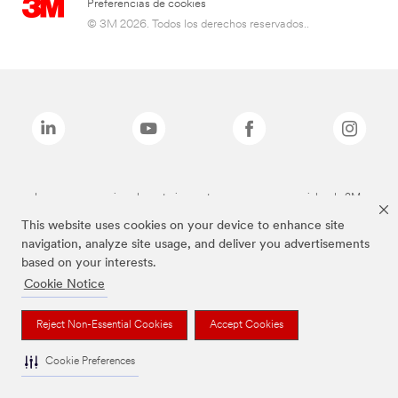
Preferencias de cookies
© 3M 2026. Todos los derechos reservados..
Las marcas mencionadas anteriormente son marcas comerciales de 3M.
This website uses cookies on your device to enhance site
navigation, analyze site usage, and deliver you advertisements
based on your interests.
Cookie Notice
Reject Non-Essential Cookies
Accept Cookies
Cookie Preferences