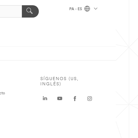
PA - ES
SÍGUENOS (US,
INGLÉS)
cto