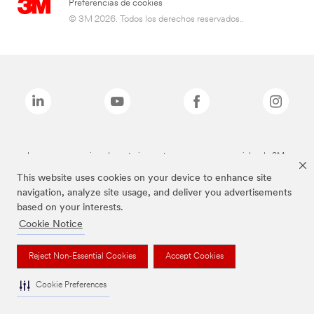
Preferencias de cookies
© 3M 2026. Todos los derechos reservados..
Las marcas mencionadas anteriormente son marcas comerciales de 3M.
This website uses cookies on your device to enhance site
navigation, analyze site usage, and deliver you advertisements
based on your interests.
Cookie Notice
Reject Non-Essential Cookies
Accept Cookies
Cookie Preferences