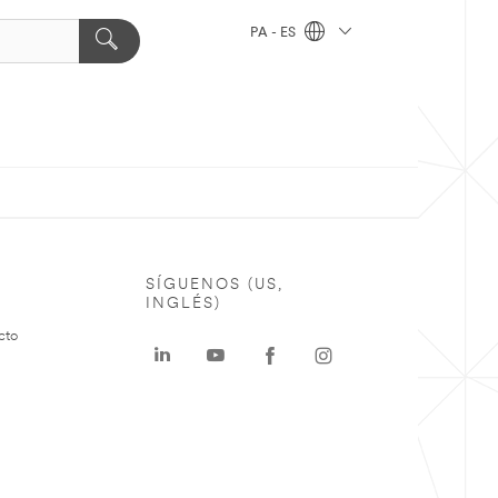
PA - ES
SÍGUENOS (US,
INGLÉS)
cto