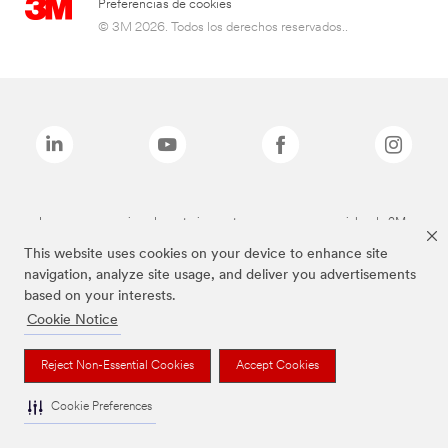
Preferencias de cookies
© 3M 2026. Todos los derechos reservados..
Las marcas mencionadas anteriormente son marcas comerciales de 3M.
This website uses cookies on your device to enhance site
navigation, analyze site usage, and deliver you advertisements
based on your interests.
Cookie Notice
Reject Non-Essential Cookies
Accept Cookies
Cookie Preferences