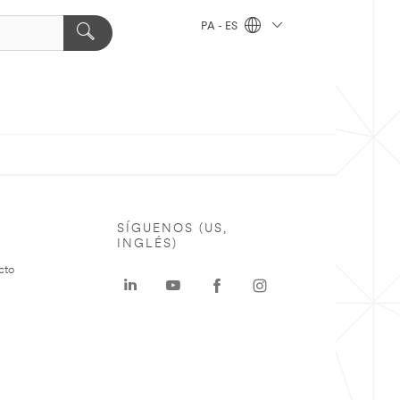
PA - ES
SÍGUENOS (US,
INGLÉS)
cto