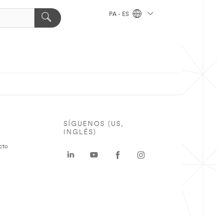
PA - ES
SÍGUENOS (US,
INGLÉS)
cto