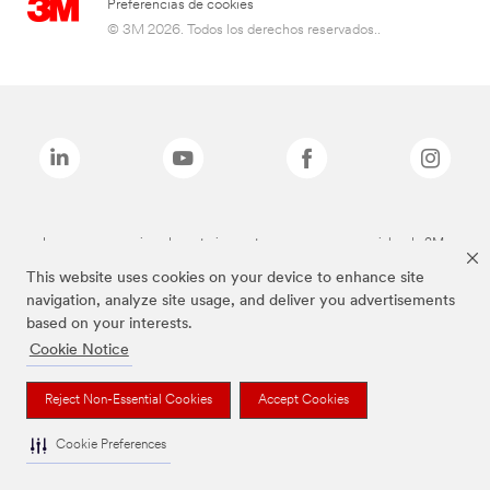
Preferencias de cookies
© 3M 2026. Todos los derechos reservados..
Las marcas mencionadas anteriormente son marcas comerciales de 3M.
This website uses cookies on your device to enhance site
navigation, analyze site usage, and deliver you advertisements
based on your interests.
Cookie Notice
Reject Non-Essential Cookies
Accept Cookies
Cookie Preferences