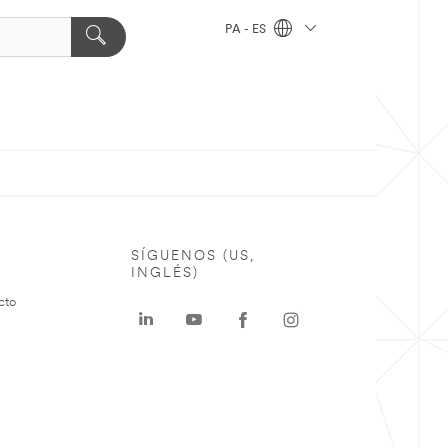
PA - ES
SÍGUENOS (US,
INGLÉS)
cto