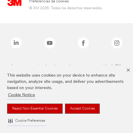
Preferencias de cookies
© 3M 2026. Todos los derechos reservados..
Las marcas mencionadas anteriormente son marcas comerciales de 3M.
This website uses cookies on your device to enhance site
navigation, analyze site usage, and deliver you advertisements
based on your interests.
Cookie Notice
Reject Non-Essential Cookies
Accept Cookies
Cookie Preferences