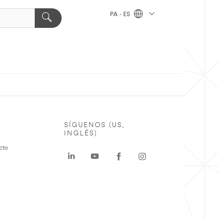
PA - ES
SÍGUENOS (US,
INGLÉS)
cto