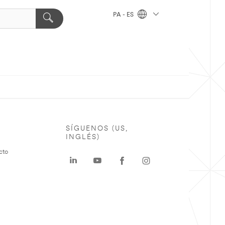
PA - ES
SÍGUENOS (US,
INGLÉS)
cto