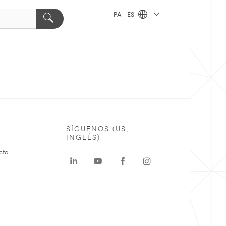
PA - ES
SÍGUENOS (US,
INGLÉS)
cto