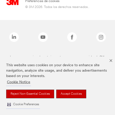
Preferencias de cookies
© 3M 2026. Todos los derechos reservados..
Las marcas mencionadas anteriormente son marcas comerciales de 3M.
This website uses cookies on your device to enhance site
navigation, analyze site usage, and deliver you advertisements
based on your interests.
Cookie Notice
Reject Non-Essential Cookies
Accept Cookies
Cookie Preferences