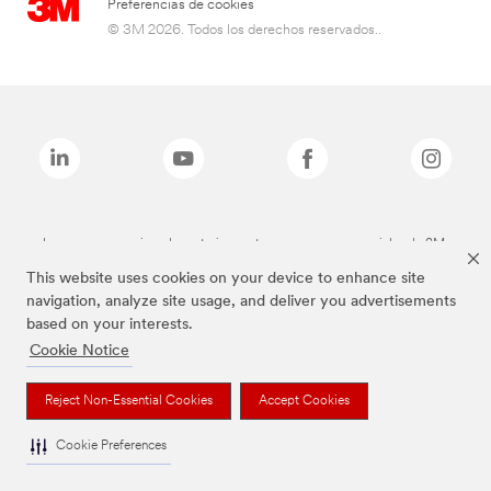
Preferencias de cookies
© 3M 2026. Todos los derechos reservados..
Las marcas mencionadas anteriormente son marcas comerciales de 3M.
This website uses cookies on your device to enhance site
navigation, analyze site usage, and deliver you advertisements
based on your interests.
Cookie Notice
Reject Non-Essential Cookies
Accept Cookies
Cookie Preferences