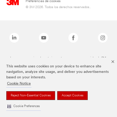
Preferencias de cookies
© 3M 2026. Todos los derechos reservados..
Las marcas mencionadas anteriormente son marcas comerciales de 3M.
This website uses cookies on your device to enhance site
navigation, analyze site usage, and deliver you advertisements
based on your interests.
Cookie Notice
Reject Non-Essential Cookies
Accept Cookies
Cookie Preferences