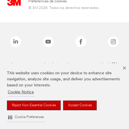
Preferencias de cookies
© 3M 2026. Todos los derechos reservados..
Las marcas mencionadas anteriormente son marcas comerciales de 3M.
This website uses cookies on your device to enhance site
navigation, analyze site usage, and deliver you advertisements
based on your interests.
Cookie Notice
Reject Non-Essential Cookies
Accept Cookies
Cookie Preferences