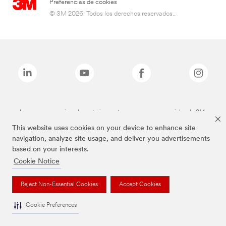
Preferencias de cookies
© 3M 2026. Todos los derechos reservados..
Las marcas mencionadas anteriormente son marcas comerciales de 3M.
This website uses cookies on your device to enhance site
navigation, analyze site usage, and deliver you advertisements
based on your interests.
Cookie Notice
Reject Non-Essential Cookies
Accept Cookies
Cookie Preferences