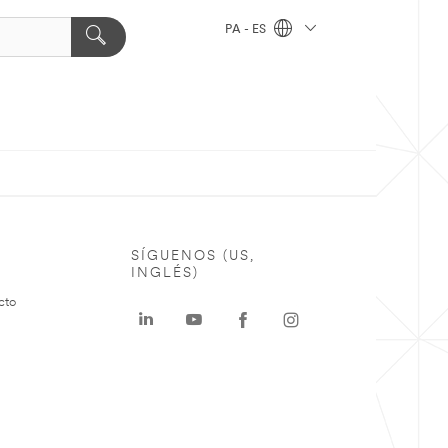
PA - ES
SÍGUENOS (US,
INGLÉS)
cto