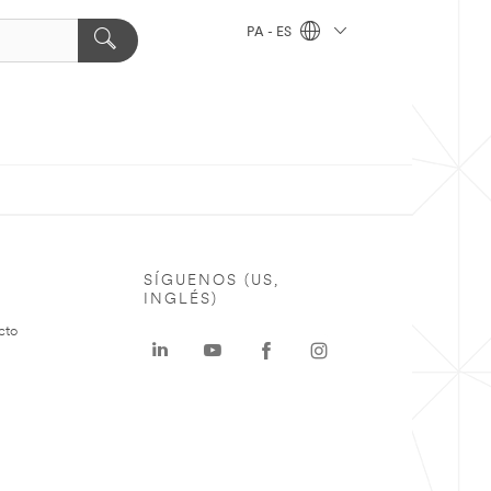
PA - ES
SÍGUENOS (US,
INGLÉS)
cto