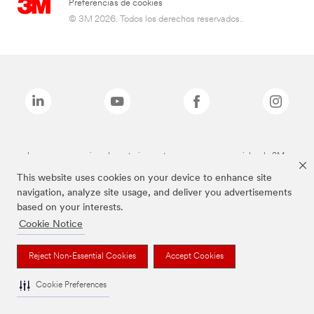
Preferencias de cookies
© 3M 2026. Todos los derechos reservados..
Las marcas mencionadas anteriormente son marcas comerciales de 3M.
This website uses cookies on your device to enhance site
navigation, analyze site usage, and deliver you advertisements
based on your interests.
Cookie Notice
Reject Non-Essential Cookies
Accept Cookies
Cookie Preferences