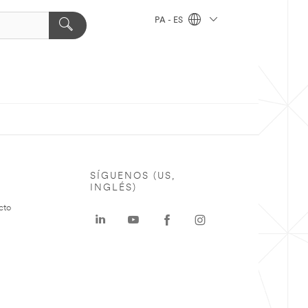
PA - ES
SÍGUENOS (US,
INGLÉS)
cto