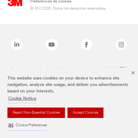
Preferencias de cookies
© 3M 2026. Todos los derechos reservados..
Las marcas mencionadas anteriormente son marcas comerciales de 3M.
This website uses cookies on your device to enhance site
navigation, analyze site usage, and deliver you advertisements
based on your interests.
Cookie Notice
Reject Non-Essential Cookies
Accept Cookies
Cookie Preferences