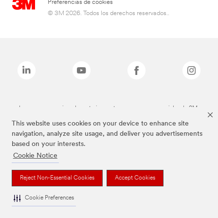
Preferencias de cookies
© 3M 2026. Todos los derechos reservados..
Las marcas mencionadas anteriormente son marcas comerciales de 3M.
This website uses cookies on your device to enhance site
navigation, analyze site usage, and deliver you advertisements
based on your interests.
Cookie Notice
Reject Non-Essential Cookies
Accept Cookies
Cookie Preferences