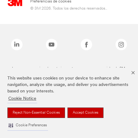
Preferencias de cookies
© 3M 2026. Todos los derechos reservados..
Las marcas mencionadas anteriormente son marcas comerciales de 3M.
This website uses cookies on your device to enhance site
navigation, analyze site usage, and deliver you advertisements
based on your interests.
Cookie Notice
Reject Non-Essential Cookies
Accept Cookies
Cookie Preferences