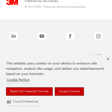
Preferencias de cookies
© 3M 2026. Todos los derechos reservados..
Las marcas mencionadas anteriormente son marcas comerciales de 3M.
This website uses cookies on your device to enhance site
navigation, analyze site usage, and deliver you advertisements
based on your interests.
Cookie Notice
Reject Non-Essential Cookies
Accept Cookies
Cookie Preferences