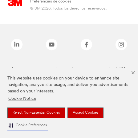
Preferencias de cookies
© 3M 2026. Todos los derechos reservados..
Las marcas mencionadas anteriormente son marcas comerciales de 3M.
This website uses cookies on your device to enhance site
navigation, analyze site usage, and deliver you advertisements
based on your interests.
Cookie Notice
Reject Non-Essential Cookies
Accept Cookies
Cookie Preferences