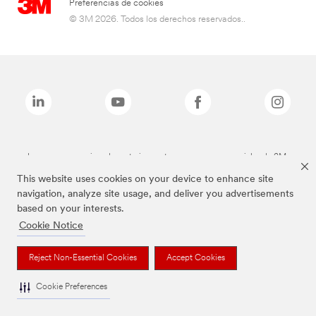
Preferencias de cookies
© 3M 2026. Todos los derechos reservados..
Las marcas mencionadas anteriormente son marcas comerciales de 3M.
This website uses cookies on your device to enhance site
navigation, analyze site usage, and deliver you advertisements
based on your interests.
Cookie Notice
Reject Non-Essential Cookies
Accept Cookies
Cookie Preferences