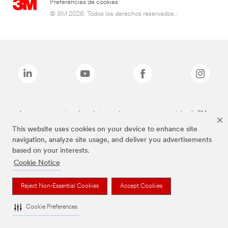
Preferencias de cookies
© 3M 2026. Todos los derechos reservados..
Las marcas mencionadas anteriormente son marcas comerciales de 3M.
This website uses cookies on your device to enhance site
navigation, analyze site usage, and deliver you advertisements
based on your interests.
Cookie Notice
Reject Non-Essential Cookies
Accept Cookies
Cookie Preferences