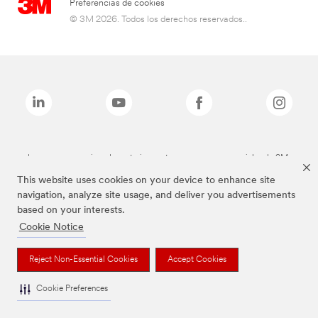
Preferencias de cookies
© 3M 2026. Todos los derechos reservados..
Las marcas mencionadas anteriormente son marcas comerciales de 3M.
This website uses cookies on your device to enhance site
navigation, analyze site usage, and deliver you advertisements
based on your interests.
Cookie Notice
Reject Non-Essential Cookies
Accept Cookies
Cookie Preferences