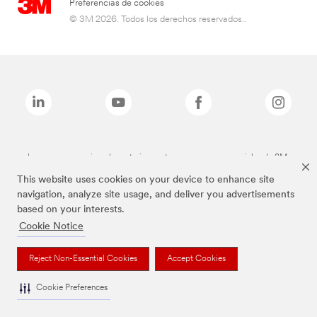
Preferencias de cookies
© 3M 2026. Todos los derechos reservados..
Las marcas mencionadas anteriormente son marcas comerciales de 3M.
This website uses cookies on your device to enhance site
navigation, analyze site usage, and deliver you advertisements
based on your interests.
Cookie Notice
Reject Non-Essential Cookies
Accept Cookies
Cookie Preferences