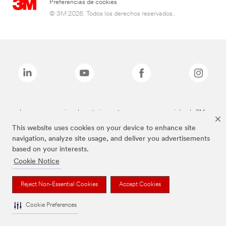
Preferencias de cookies
© 3M 2026. Todos los derechos reservados..
Las marcas mencionadas anteriormente son marcas comerciales de 3M.
This website uses cookies on your device to enhance site
navigation, analyze site usage, and deliver you advertisements
based on your interests.
Cookie Notice
Reject Non-Essential Cookies
Accept Cookies
Cookie Preferences