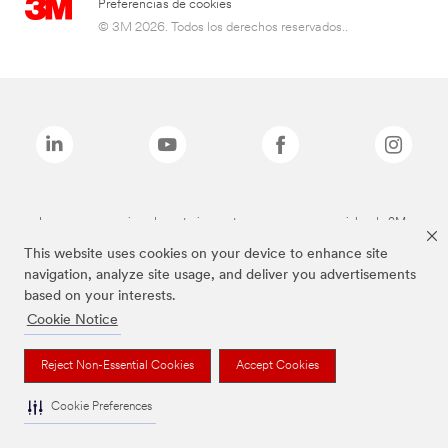
Preferencias de cookies
© 3M 2026. Todos los derechos reservados..
Las marcas mencionadas anteriormente son marcas comerciales de 3M.
This website uses cookies on your device to enhance site
navigation, analyze site usage, and deliver you advertisements
based on your interests.
Cookie Notice
Reject Non-Essential Cookies
Accept Cookies
Cookie Preferences