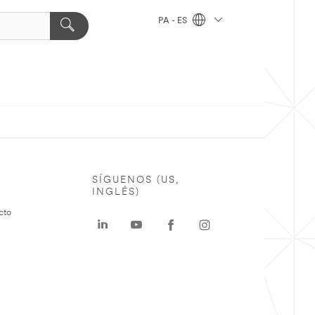
PA - ES
SÍGUENOS (US,
INGLÉS)
cto