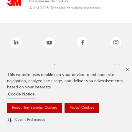
Preferencias de cookies
© 3M 2026. Todos los derechos reservados..
Las marcas mencionadas anteriormente son marcas comerciales de 3M.
This website uses cookies on your device to enhance site
navigation, analyze site usage, and deliver you advertisements
based on your interests.
Cookie Notice
Reject Non-Essential Cookies
Accept Cookies
Cookie Preferences