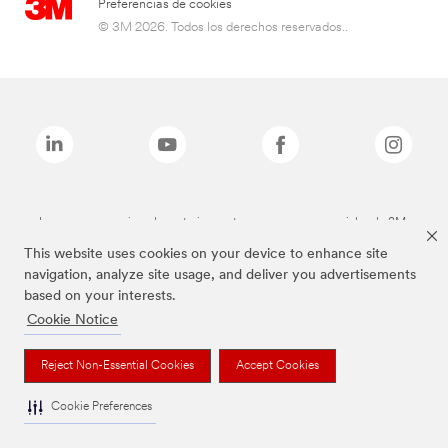
Preferencias de cookies
© 3M 2026. Todos los derechos reservados..
Las marcas mencionadas anteriormente son marcas comerciales de 3M.
This website uses cookies on your device to enhance site
navigation, analyze site usage, and deliver you advertisements
based on your interests.
Cookie Notice
Reject Non-Essential Cookies
Accept Cookies
Cookie Preferences