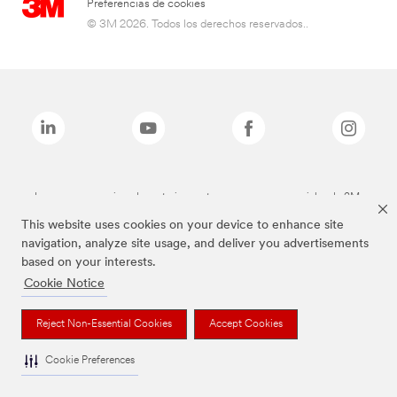
Preferencias de cookies
© 3M 2026. Todos los derechos reservados..
Las marcas mencionadas anteriormente son marcas comerciales de 3M.
This website uses cookies on your device to enhance site
navigation, analyze site usage, and deliver you advertisements
based on your interests.
Cookie Notice
Reject Non-Essential Cookies
Accept Cookies
Cookie Preferences