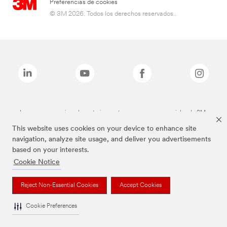
Preferencias de cookies
© 3M 2026. Todos los derechos reservados..
Las marcas mencionadas anteriormente son marcas comerciales de 3M.
This website uses cookies on your device to enhance site
navigation, analyze site usage, and deliver you advertisements
based on your interests.
Cookie Notice
Reject Non-Essential Cookies
Accept Cookies
Cookie Preferences