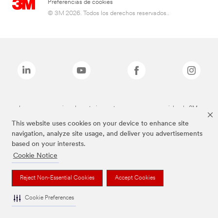
Preferencias de cookies
© 3M 2026. Todos los derechos reservados..
Las marcas mencionadas anteriormente son marcas comerciales de 3M.
This website uses cookies on your device to enhance site
navigation, analyze site usage, and deliver you advertisements
based on your interests.
Cookie Notice
Reject Non-Essential Cookies
Accept Cookies
Cookie Preferences