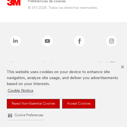
Preferencias de cookies
© 3M 2026. Todos los derechos reservados..
Las marcas mencionadas anteriormente son marcas comerciales de 3M.
This website uses cookies on your device to enhance site
navigation, analyze site usage, and deliver you advertisements
based on your interests.
Cookie Notice
Reject Non-Essential Cookies
Accept Cookies
Cookie Preferences