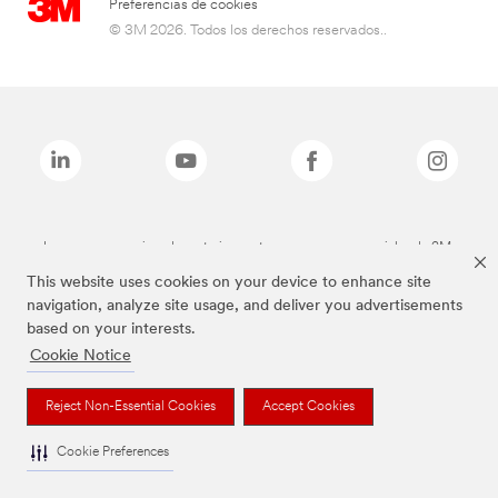
Preferencias de cookies
© 3M 2026. Todos los derechos reservados..
Las marcas mencionadas anteriormente son marcas comerciales de 3M.
This website uses cookies on your device to enhance site
navigation, analyze site usage, and deliver you advertisements
based on your interests.
Cookie Notice
Reject Non-Essential Cookies
Accept Cookies
Cookie Preferences