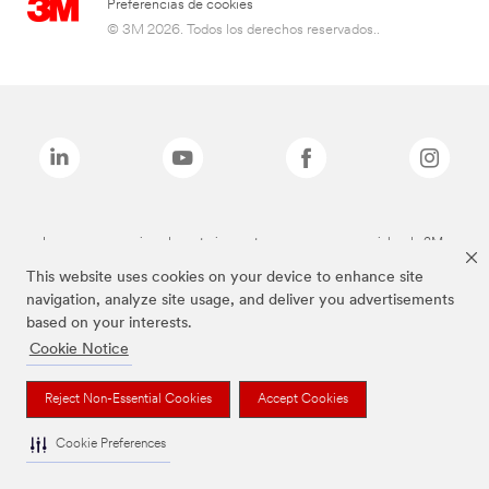
Preferencias de cookies
© 3M 2026. Todos los derechos reservados..
Las marcas mencionadas anteriormente son marcas comerciales de 3M.
This website uses cookies on your device to enhance site
navigation, analyze site usage, and deliver you advertisements
based on your interests.
Cookie Notice
Reject Non-Essential Cookies
Accept Cookies
Cookie Preferences